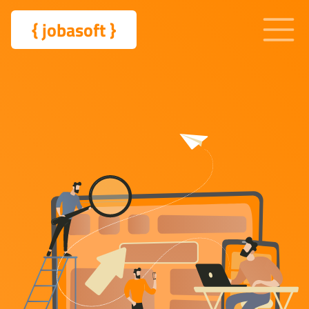
{
jobasoft
}