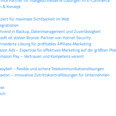
 Service Partner für maßgeschneiderte Lösungen im E-Commerce
n & Konzept
fiziert für maximale Sichtbarkeit im Web
egrationen
führend in Backup, Datenmanagement und Zuverlässigkeit
basoft ist stolzer Bronze-Partner von Hornet Security
hneiderte Lösung für profitables Affiliate-Marketing
azon Ads – Expertise für effektives Marketing auf der größten Pla
on Amazon Pay – Vertrauen und Kompetenz vereint
n easybell – flexible und sichere Telekommunikationslösungen
n Paxton – innovative Zutrittskontrolllösungen für Unternehmen
awi
nch