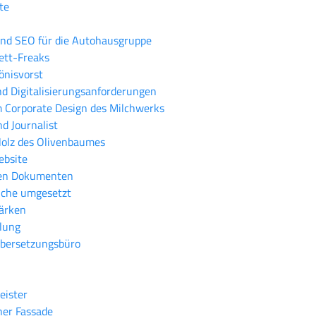
te
nd SEO für die Autohausgruppe
kett-Freaks
önisvorst
und Digitalisierungsanforderungen
m Corporate Design des Milchwerks
d Journalist
Holz des Olivenbaumes
ebsite
rten Dokumenten
anche umgesetzt
ärken
lung
Übersetzungsbüro
eister
her Fassade