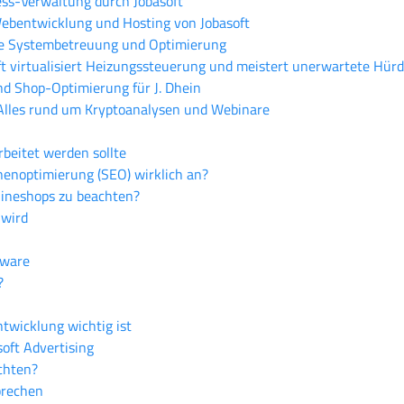
ess-Verwaltung durch Jobasoft
Webentwicklung und Hosting von Jobasoft
te Systembetreuung und Optimierung
ft virtualisiert Heizungssteuerung und meistert unerwartete Hür
und Shop-Optimierung für J. Dhein
Alles rund um Kryptoanalysen und Webinare
beitet werden sollte
n­optimierung (SEO) wirklich an?
nlineshops zu beachten?
 wird
tware
?
wicklung wichtig ist
ft Advertising
chten?
prechen