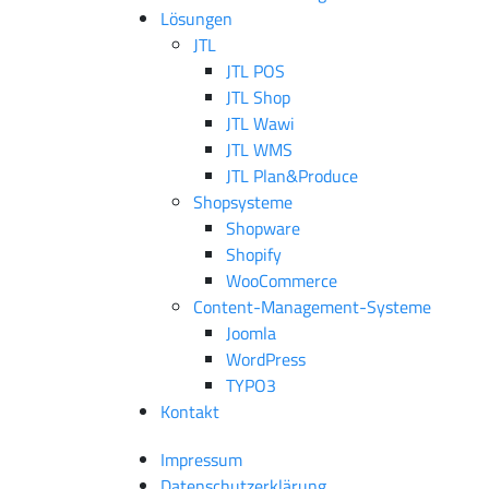
Lösungen
JTL
JTL POS
JTL Shop
JTL Wawi
JTL WMS
JTL Plan&Produce
Shopsysteme
Shopware
Shopify
WooCommerce
Content-Management-Systeme
Joomla
WordPress
TYPO3
Kontakt
Impressum
Datenschutzerklärung