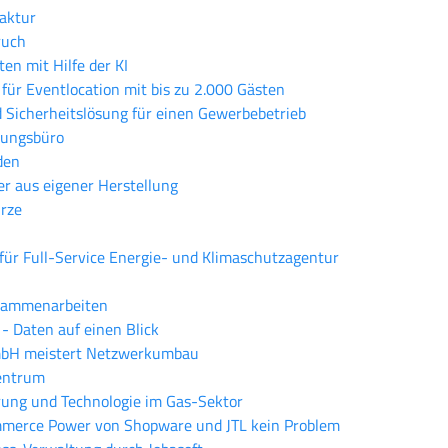
aktur
ruch
n mit Hilfe der KI
ür Eventlocation mit bis zu 2.000 Gästen
d Sicherheitslösung für einen Gewerbebetrieb
zungsbüro
den
r aus eigener Herstellung
rze
 für Full-Service Energie- und Klimaschutzagentur
usammenarbeiten
 - Daten auf einen Blick
GmbH meistert Netzwerkumbau
Zentrum
erung und Technologie im Gas-Sektor
mmerce Power von Shopware und JTL kein Problem