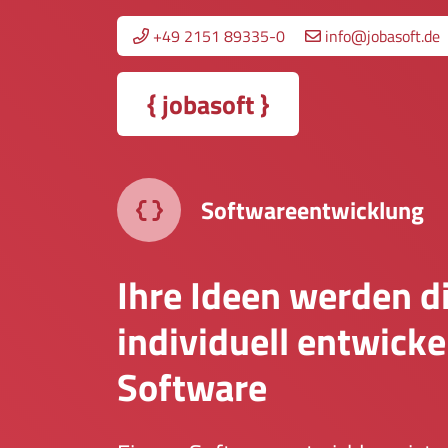
+49 2151 89335-0
info@jobasoft.de
{
jobasoft
}
Softwareentwicklung
Ihre Ideen werden di
individuell entwicke
Software