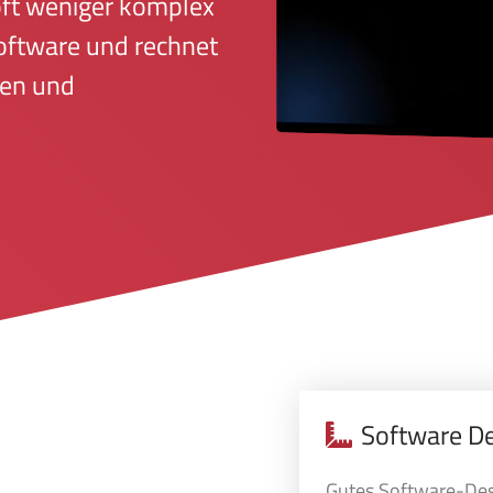
oft weniger komplex
oftware
und rechnet
men und
Software D
Gutes Software-De