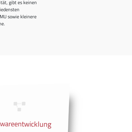
ät, gibt es keinen
iedensten
KMU sowie kleinere
ne.
twareentwicklung