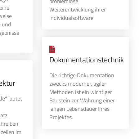
problemlose
eine
Weiterentwicklung ihrer
weise
Individualsoftware.
e und
gebnisse
Dokumentationstechnik
Die richtige Dokumentation
ektur
zwecks moderner, agiler
Methoden ist ein wichtiger
de“ lautet
Baustein zur Wahrung einer
langen Lebensdauer Ihres
atz.
Projektes.
chreiben
zeilen im