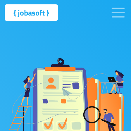
{
jobasoft
}