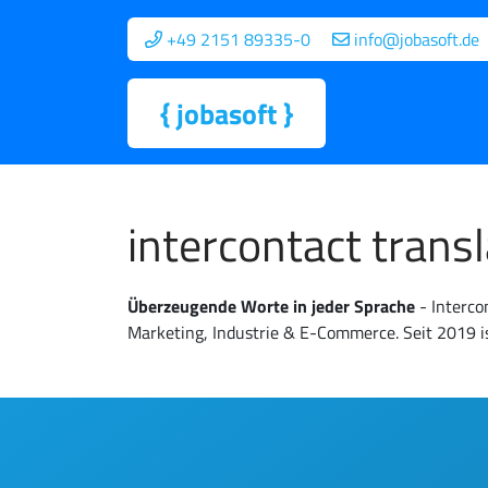
+49 2151 89335-0
info@jobasoft.de
{
jobasoft
}
intercontact trans
Überzeugende Worte in jeder Sprache
- Interco
Marketing, Industrie & E-Commerce. Seit 2019 is