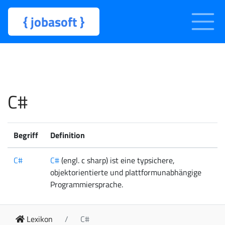
{
jobasoft
}
C#
Begriff
Definition
C#
C#
(engl. c sharp) ist eine typsichere,
objektorientierte und plattformunabhängige
Programmiersprache.
Lexikon
C#