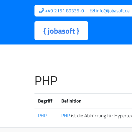
+49 2151 89335-0
info@jobasoft.de
{
jobasoft
}
PHP
Begriff
Definition
PHP
PHP
ist die Abkürzung für Hyperte