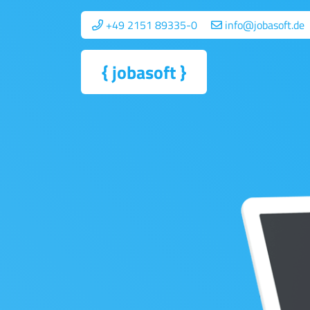
+49 2151 89335-0
info@jobasoft.de
{
jobasoft
}