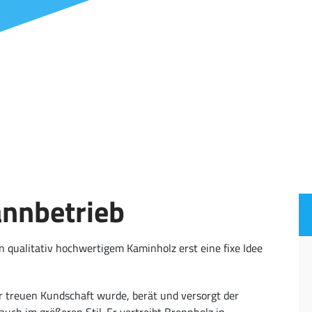
annbetrieb
 qualitativ hochwertigem Kaminholz erst eine fixe Idee
 treuen Kundschaft wurde, berät und versorgt der
uch im größeren Stil. Er vertreibt Brennholz in