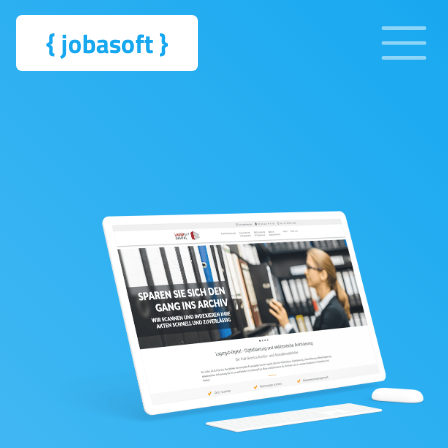
{
jobasoft
}